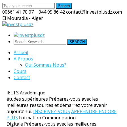
Search
00661 41 70 07 | 044 95 86 42
contact@investplusdz.com
El Mouradia - Alger
Twitter
Facebook
LinkedIn
Profile
Profile
Profile
SEARCH
Accueil
A Propos
Qui Sommes Nous?
Cours
Contact
IELTS Académique
études supérieures
Préparez-vous avec les
meilleures ressources et démarrez votre avenir
aujourd'hui.
INSCRIVEZ-VOUS
APPRENDRE ENCORE
PLUS
Formation Communication
Digitale
Préparez-vous avec les meilleures