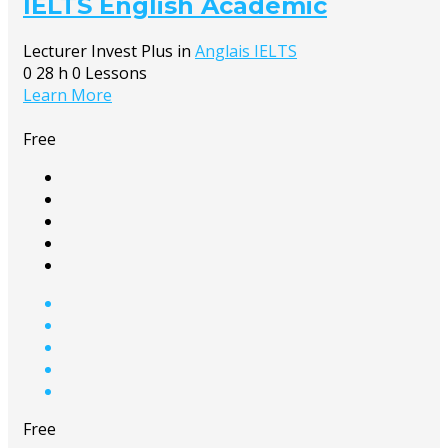
IELTS English Academic
Lecturer
Invest Plus
in
Anglais IELTS
0
28 h
0 Lessons
Learn More
Free
Free