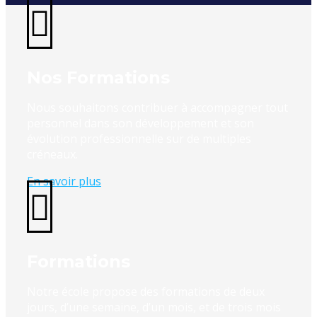
Nos Formations
Nous souhaitons contribuer à accompagner tout
personnel dans son développement et son
évolution professionnelle sur de multiples
créneaux.
En savoir plus
Formations
Notre école propose des formations de deux
jours, d’une semaine, d’un mois, et de trois mois